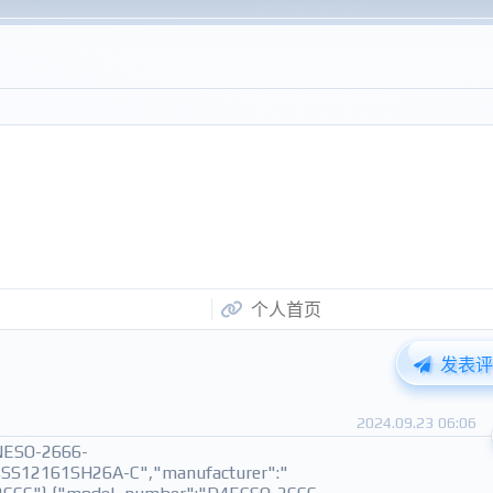
发表评
2024.09.23 06:06
4NESO-2666-
4SS12161SH26A-C","manufacturer":"