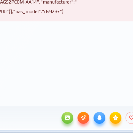
-AGS2PC0M-AA14","manufacturer":"
3200"}],"nas_model":"ds923+"}
z