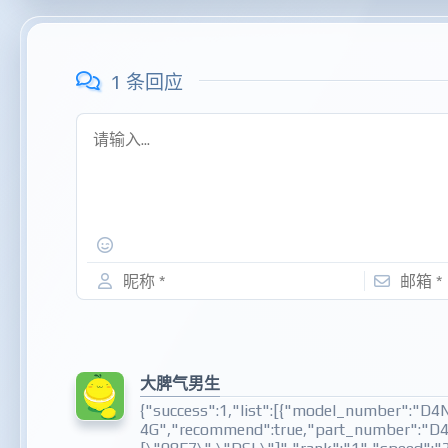
1 条回应
大脾气男生
{"success":1,"list":[{"model_number":"D
4G","recommend":true,"part_number":"D