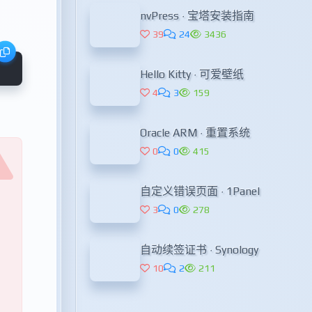
nvPress · 宝塔安装指南
39
24
3436
Hello Kitty · 可爱壁纸
4
3
159
Oracle ARM · 重置系统
0
0
415
自定义错误页面 · 1Panel
3
0
278
自动续签证书 · Synology
10
2
211