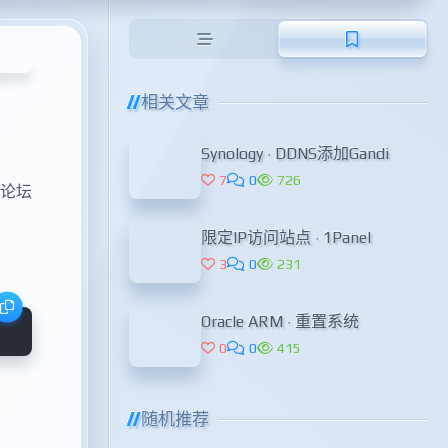
相关文章
Synology · DDNS添加Gandi
7
0
726
外论坛
限定IP访问站点 · 1Panel
3
0
231
Oracle ARM · 重置系统
0
0
415
随机推荐