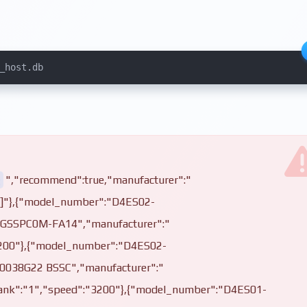
_host.db
","recommend":true,"manufacturer":"
"]"},{"model_number":"D4ES02-
GSSPC0M-FA14","manufacturer":"
"3200"},{"model_number":"D4ES02-
0038G22 BSSC","manufacturer":"
"rank":"1","speed":"3200"},{"model_number":"D4ES01-