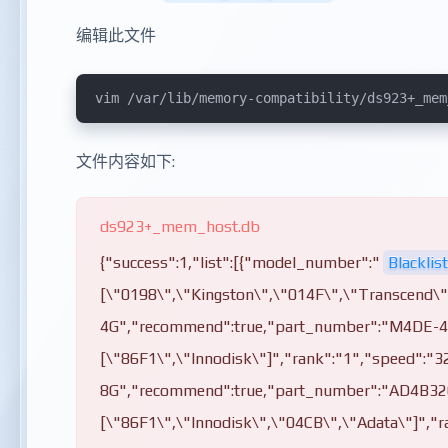
编辑此文件
vim /var/lib/memory-compatibility/ds923+_mem
文件内容如下:
ds923+_mem_host.db
{"success":1,"list":[{"model_number":"
Blacklist
[\"0198\",\"Kingston\",\"014F\",\"Transcend\
4G","recommend":true,"part_number":"M4DE-4
[\"86F1\",\"Innodisk\"]","rank":"1","speed":
8G","recommend":true,"part_number":"AD4B32
[\"86F1\",\"Innodisk\",\"04CB\",\"Adata\"]",