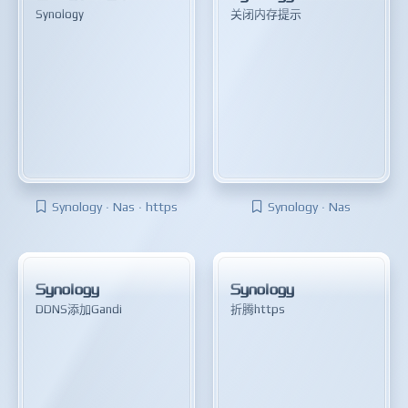
Synology
关闭内存提示
Synology · Nas · https
Synology · Nas
Synology
Synology
DDNS添加Gandi
折腾https