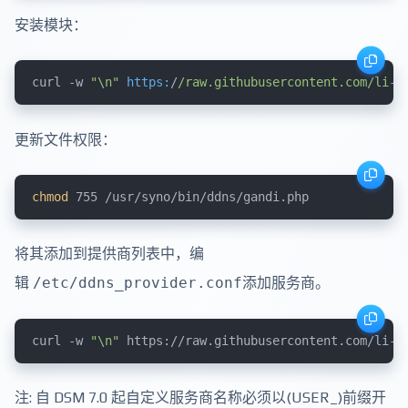
安装模块：
curl -w 
"\n"
https:
/
/raw.githubusercontent.com/li
-p
更新文件权限：
chmod
 755 /usr/syno/bin/ddns/gandi.php
将其添加到提供商列表中，
编
辑
/etc/ddns_provider.conf
添加服务商。
curl -w 
"\n"
 https://raw.githubusercontent.com/li-p
注: 自 DSM 7.0 起自定义服务商名称必须以(USER_)前缀开